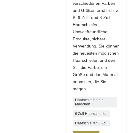
verschiedenen Farben
und Größen erhältlich, z.
B. 6-Zoll- und 8-Zoll-
Haarschleifen.
Umweltfreundliche
Produkte, sichere
Verwendung. Sie können
die neuesten modischen
Haarschleifen und den
Stil, die Farbe, die
Größe und das Material
anpassen, die Sie
mögen.
Haarschleifen für
Mädchen
6 Zoll Haarschleifen
Haarschleifen 6 Zoll