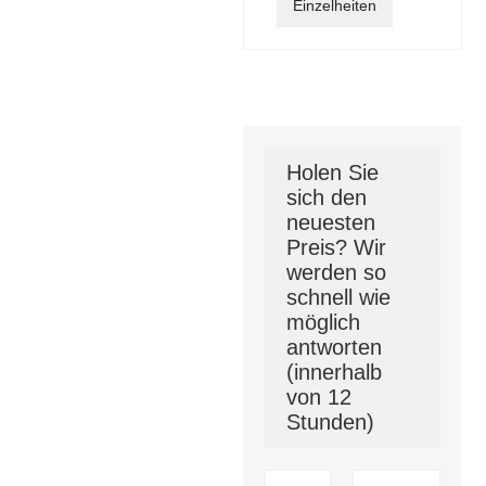
Einzelheiten
Holen Sie
sich den
neuesten
Preis? Wir
werden so
schnell wie
möglich
antworten
(innerhalb
von 12
Stunden)