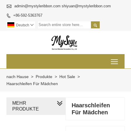

admin@mystyleribbon.com shiyuan@mystyleribbon.com
+86-592-5363767


Deutsch

Toggl
nach Hause
>
Produkte
>
Hot Sale
>
Haarschleifen Für Mädchen
MEHR
Haarschleifen
PRODUKTE
Für Mädchen