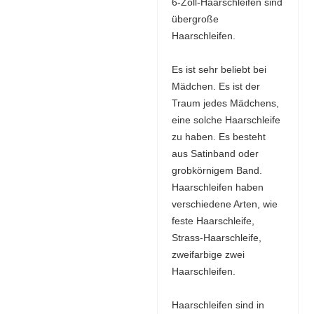
6-Zoll-Haarschleifen sind
übergroße
Haarschleifen.
Es ist sehr beliebt bei
Mädchen. Es ist der
Traum jedes Mädchens,
eine solche Haarschleife
zu haben. Es besteht
aus Satinband oder
grobkörnigem Band.
Haarschleifen haben
verschiedene Arten, wie
feste Haarschleife,
Strass-Haarschleife,
zweifarbige zwei
Haarschleifen.
Haarschleifen sind in