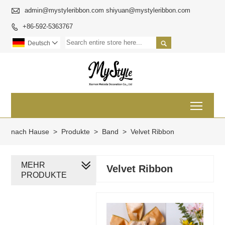

admin@mystyleribbon.com shiyuan@mystyleribbon.com
+86-592-5363767


Deutsch

Toggl
nach Hause
>
Produkte
>
Band
>
Velvet Ribbon
MEHR
Velvet Ribbon
PRODUKTE