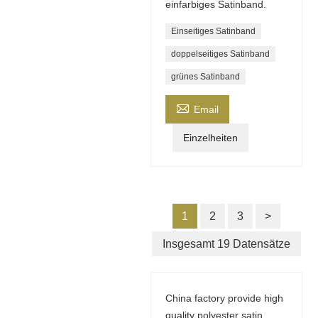
einfarbiges Satinband.
Einseitiges Satinband
doppelseitiges Satinband
grünes Satinband

Email
Einzelheiten
1
2
3
>
Insgesamt 19 Datensätze
China factory provide high
quality polyester satin