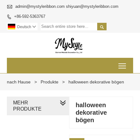

admin@mystyleribbon.com shiyuan@mystyleribbon.com
+86-592-5363767


Deutsch

Toggl
nach Hause
>
Produkte
>
halloween dekorative bögen
MEHR
halloween
PRODUKTE
dekorative
bögen