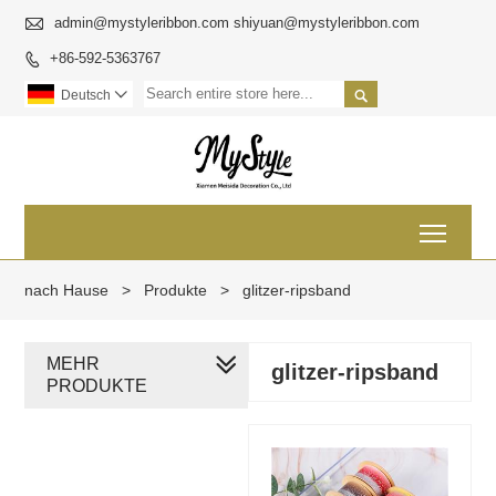

admin@mystyleribbon.com shiyuan@mystyleribbon.com
+86-592-5363767


Deutsch

Toggl
nach Hause
>
Produkte
>
glitzer-ripsband
MEHR
glitzer-ripsband
PRODUKTE