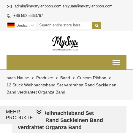

admin@mystyleribbon.com shiyuan@mystyleribbon.com
+86-592-5363767


Deutsch

Toggl
nach Hause
>
Produkte
>
Band
>
Custom Ribbon
>
12 Stück Weihnachtsband Set verdrahtet Rand Sackleinen
Band verdrahtet Organza Band
MEHR
12 Stück Weihnachtsband Set
PRODUKTE
verdrahtet Rand Sackleinen Band
verdrahtet Organza Band