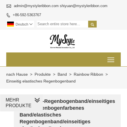

admin@mystyleribbon.com shiyuan@mystyleribbon.com
+86-592-5363767


Deutsch

Toggl
nach Hause
>
Produkte
>
Band
>
Rainbow Ribbon
>
Einseitig elastisches Regenbogenband
MEHR
Polyester-Regenbogenband/einseitiges
PRODUKTE
Band/regenbogenfarbenes
Band/elastisches
Regenbogenband/einseitiges